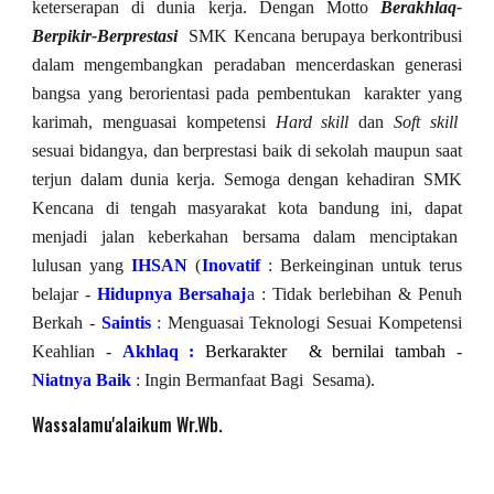
keterserapan di dunia kerja. Dengan Motto
Berakhlaq-
Berpikir-Berprestasi
SMK Kencana berupaya berkontribusi
dalam mengembangkan peradaban mencerdaskan generasi
bangsa yang berorientasi pada pembentukan karakter yang
karimah, menguasai kompetensi
Hard skill
dan
Soft skill
sesuai bidangya, dan berprestasi baik di sekolah maupun saat
terjun dalam dunia kerja. Semoga dengan kehadiran SMK
Kencana di tengah masyarakat kota bandung ini, dapat
menjadi jalan keberkahan bersama dalam menciptakan
lulusan yang
IHSAN
(
Inovatif
: Berkeinginan untuk terus
belajar -
Hidupnya Bersahaj
a
: Tidak berlebihan & Penuh
Berkah -
Saintis
: M
enguasai Teknologi Sesuai Kompetensi
Keahlian -
Akhlaq :
Berkarakter & bernilai tambah
-
Niatnya Baik
: Ingin Bermanfaat Bagi Sesama).
Wassalamu'alaikum Wr.Wb.