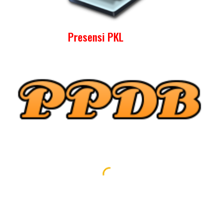
P
resensi PKL